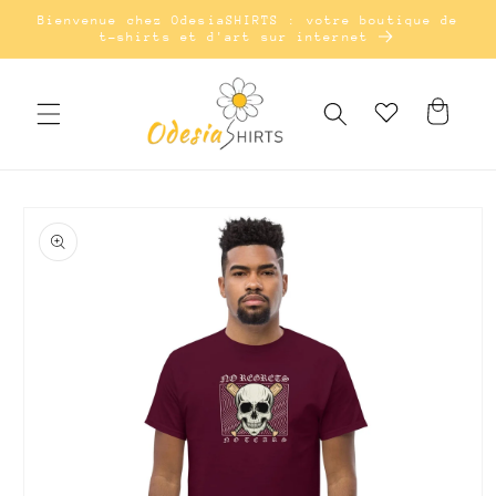
Passer
Bienvenue chez OdesiaSHIRTS : votre boutique de
au
t-shirts et d'art sur internet
contenu
Panier
Passer à
l'information
sur le
produit