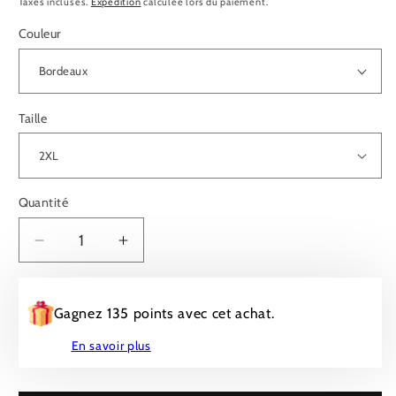
Taxes incluses.
Expédition
calculée lors du paiement.
Couleur
Taille
Quantité
Quantité
Diminuer
Augmenter
la
la
quantité
quantité
pour
pour
Gagnez 135 points avec cet achat.
T-
T-
En savoir plus
SHIRT
SHIRT
DESIGN
DESIGN
TEE
TEE