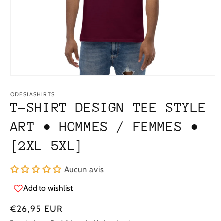
Ouvrir
le
média
ODESIASHIRTS
1
T-SHIRT DESIGN TEE STYLE
dans
la
ART • HOMMES / FEMMES •
fenêtre
modale
[2XL-5XL]
Aucun avis
Add to wishlist
Prix
€26,95 EUR
régulier