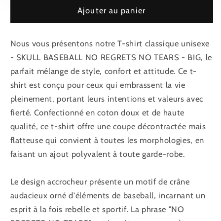
STYLE
STYLE
Ajouter au panier
ART
ART
•
•
HOMMES
HOMMES
Nous vous présentons notre T-shirt classique unisexe
/
/
- SKULL BASEBALL NO REGRETS NO TEARS - BIG, le
FEMMES
FEMMES
parfait mélange de style, confort et attitude. Ce t-
•
•
shirt est conçu pour ceux qui embrassent la vie
[2XL-
[2XL-
5XL]
5XL]
pleinement, portant leurs intentions et valeurs avec
fierté. Confectionné en coton doux et de haute
qualité, ce t-shirt offre une coupe décontractée mais
flatteuse qui convient à toutes les morphologies, en
faisant un ajout polyvalent à toute garde-robe.
Le design accrocheur présente un motif de crâne
audacieux orné d'éléments de baseball, incarnant un
esprit à la fois rebelle et sportif. La phrase "NO